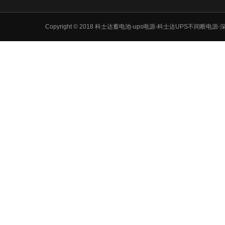
Copyright © 2018 科士达蓄电池-ups电源-科士达UPS