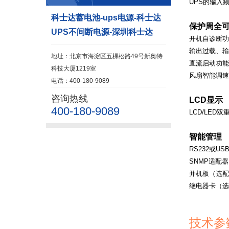
UPS
的输入
科士达蓄电池-ups电源-科士达
保护周全
UPS不间断电源-深圳科士达
开机自诊断功
输出过载、输
地址：北京市海淀区五棵松路49号新奥特
直流启动功能
科技大厦1219室
风扇智能调速
电话：400-180-9089
咨询热线
LCD
显示
400-180-9089
LCD/LED
双
智能管理
RS232
或
US
SNMP
适配器
并机板（选配
继电器卡（选
技术参