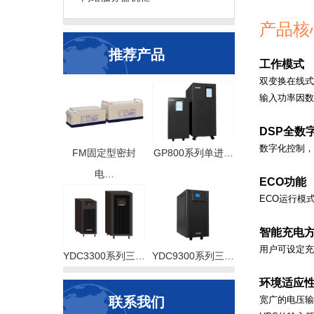
产品核
推荐产品
工作模式
双变换在线式
输入功率因数
DSP
全数
数字化控制，
FM固定型密封
GP800系列单进…
电…
ECO
功能
ECO
运行模
智能充电
用户可设定充
YDC3300系列三…
YDC9300系列三…
环境适应
联系我们
宽广的电压输