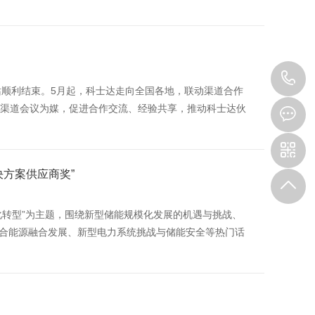
4
站顺利结束。5月起，科士达走向全国各地，联动渠道合作
以渠道会议为媒，促进合作交流、经验共享，推动科士达伙
1
9
决方案供应商奖”
化转型”为主题，围绕新型储能规模化发展的机遇与挑战、
合能源融合发展、新型电力系统挑战与储能安全等热门话